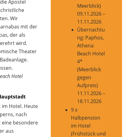
die Apostel
Meerblick)
christliche
09.11.2026 –
ten. Wir
11.11.2026
Barnabas mit der
Übernachtu
as, der als
ng: Paphos,
verehrt wird.
Athena
ömische Theater
Beach Hotel
 Badeanlage.
4*
essen.
(Meerblick
each Hotel
gegen
Aufpreis)
11.11.2026 –
 Hauptstadt
18.11.2026
 im Hotel. Heute
9 x
yperns, nach
Halbpension
at eine besondere
im Hotel
er aus
(Frühstück und