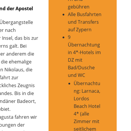
gebühren
nd der Apostel
Alle Busfahrten
und Transfers
Übergangstelle
auf Zypern
ter nach
9
Insel, das bis zur
Übernachtung
rns galt. Bei
in 4*-Hotels im
er anderem die
DZ mit
 die ehemalige
Bad/Dusche
n Nikolaus, die
und WC
fahrt zur
Übernachtu
ckliches Zeugnis
ng: Larnaca,
ndes. Bis in die
Lordos
ondäner Badeort,
Beach Hotel
biet.
4* (alle
gusta fahren wir
Zimmer mit
abungen der
seitlichem