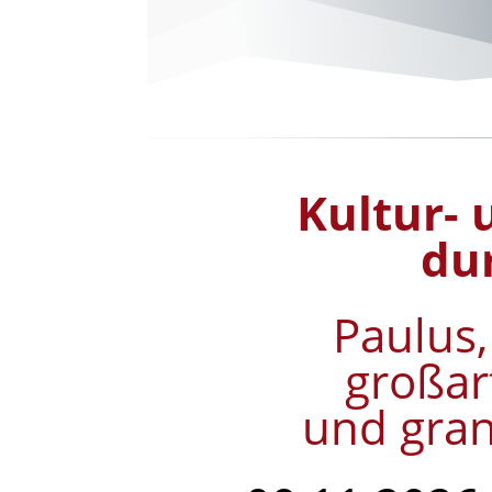
Kultur-
du
Paulus,
großar
und gran