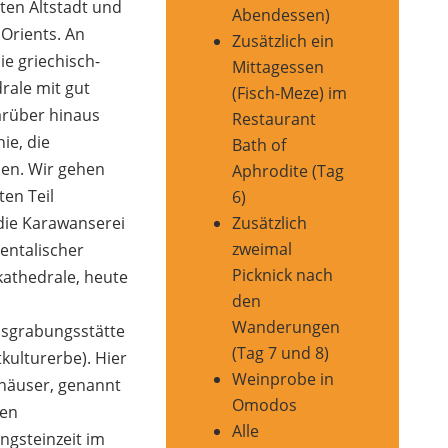
lten Altstadt und
Abendessen)
Orients. An
Zusätzlich ein
ie griechisch-
Mittagessen
rale mit gut
(Fisch-Meze) im
rüber hinaus
Restaurant
ie, die
Bath of
en. Wir gehen
Aphrodite (Tag
ten Teil
6)
Zusätzlich
die Karawanserei
zweimal
entalischer
Picknick nach
kathedrale, heute
den
Wanderungen
usgrabungsstätte
(Tag 7 und 8)
kulturerbe). Hier
Weinprobe in
häuser, genannt
Omodos
ten
Alle
ngsteinzeit im