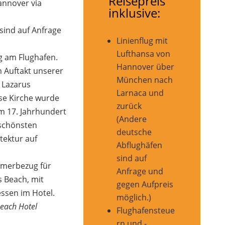
Reisepreis
annover via
inklusive:
sind auf Anfrage
Linienflug mit
Lufthansa von
g am Flughafen.
Hannover über
m Auftakt unserer
München nach
 Lazarus
Larnaca und
se Kirche wurde
zurück
m 17. Jahrhundert
(Andere
 schönsten
deutsche
tektur auf
Abflughäfen
sind auf
mmerbezug für
Anfrage und
s Beach, mit
gegen Aufpreis
ssen im Hotel.
möglich.)
each Hotel
Flughafensteue
rn und -