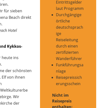
Eintrittsgelder
ören.
laut Programm
r für sieben
Durchgängige
hena Beach direkt
örtliche
n.
deutschsprach
each Hotel
ige
Reiseleitung
durch einen
und Kykkos-
zertifizierten
 heute ins
Wanderführer
.
Funkführungsa
ine der schönsten
nlage
Elf von ihnen
Reisepreissich
erungsschein
n
Weltkulturerbe
Nicht im
birge. Wir
Reisepreis
kirche der
enthalten: