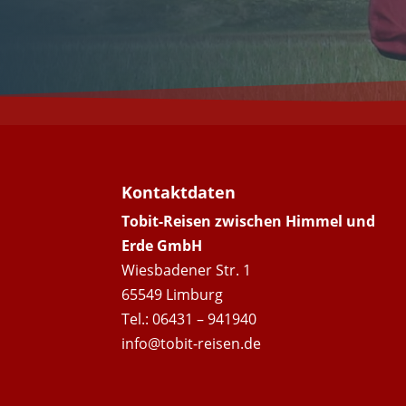
Kontaktdaten
Tobit-Reisen zwischen Himmel und
Erde GmbH
Wiesbadener Str. 1
65549 Limburg
Tel.: 06431 – 941940
info@tobit-reisen.de