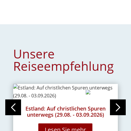
Unsere
Reiseempfehlung
Estland: Auf christlichen Spuren
F
unterwegs (29.08. - 03.09.2026)
E
Lesen Sie mehr