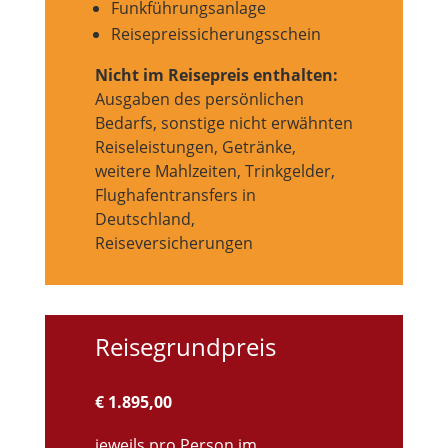
Funkführungsanlage
Reisepreissicherungsschein
Nicht im Reisepreis enthalten:
Ausgaben des persönlichen
Bedarfs, sonstige nicht erwähnten
Reiseleistungen, Getränke,
weitere Mahlzeiten, Trinkgelder,
Flughafentransfers in
Deutschland,
Reiseversicherungen
Reisegrundpreis
€ 1.895,00
jeweils pro Person im