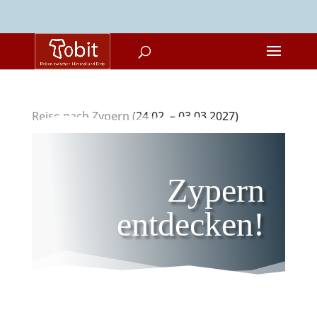
Reise nach Zypern (24.02. – 03.03.2027)
Zypern
entdecken!