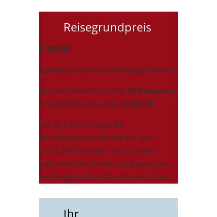
Reisegrundpreis
€ 780,00
jeweils pro Person im Doppelzimmer
Mindestteilnehmerzahl:
10 Personen
Einzelzimmerzuschlag:
€ 235,00
Für Ihre Reise muss die
Mindestteilnehmerzahl bis zum
21.08.2026 erreicht sein, da dies
aufgrund der strikten Bedingungen
der Fluggesellschaft erforderlich ist.
Ihr