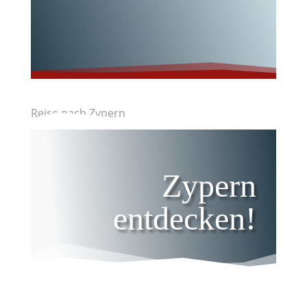
Wunderschöne
s Nordpolen!
Reise nach Zypern
Zypern
entdecken!