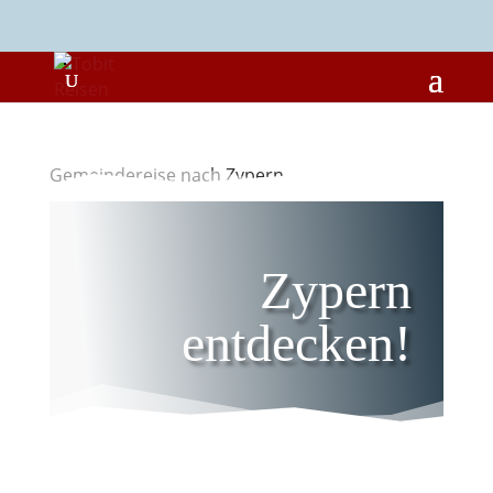
Gemeindereise nach Zypern
Zypern
entdecken!