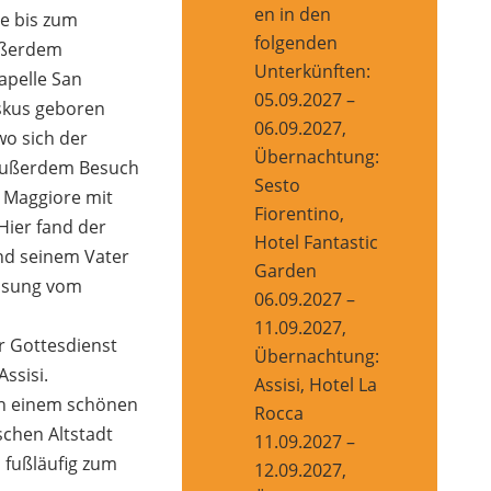
en in den
ie bis zum
folgenden
Außerdem
Unterkünften:
apelle San
05.09.2027 –
iskus geboren
06.09.2027,
wo sich der
Übernachtung:
 Außerdem Besuch
Sesto
a Maggiore mit
Fiorentino,
Hier fand der
Hotel Fantastic
nd seinem Vater
Garden
lösung vom
06.09.2027 –
11.09.2027,
 Gottesdienst
Übernachtung:
ssisi.
Assisi, Hotel La
in einem schönen
Rocca
schen Altstadt
11.09.2027 –
 fußläufig zum
12.09.2027,