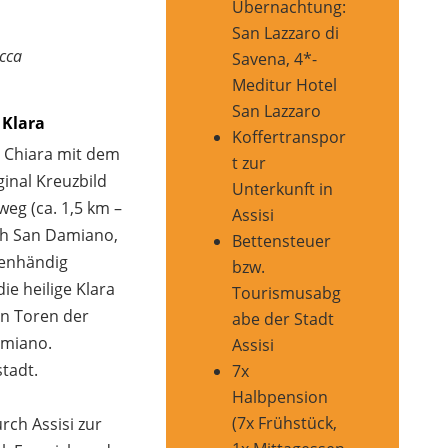
Übernachtung:
San Lazzaro di
occa
Savena, 4*-
Meditur Hotel
San Lazzaro
 Klara
Koffertranspor
a Chiara mit dem
t zur
ginal Kreuzbild
Unterkunft in
eg (ca. 1,5 km –
Assisi
ach San Damiano,
Bettensteuer
genhändig
bzw.
ie heilige Klara
Tourismusabg
den Toren der
abe der Stadt
amiano.
Assisi
stadt.
7x
Halbpension
(7x Frühstück,
ch Assisi zur