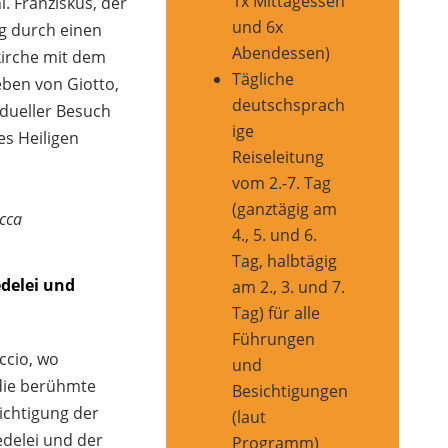
1x Mittagessen
. Franziskus, der
und 6x
g durch einen
Abendessen)
kirche mit dem
Tägliche
eben von Giotto,
deutschsprach
idueller Besuch
ige
es Heiligen
Reiseleitung
vom 2.-7. Tag
(ganztägig am
occa
4., 5. und 6.
Tag, halbtägig
edelei und
am 2., 3. und 7.
Tag) für alle
.
Führungen
ccio, wo
und
die berühmte
Besichtigungen
sichtigung der
(laut
edelei und der
Programm)