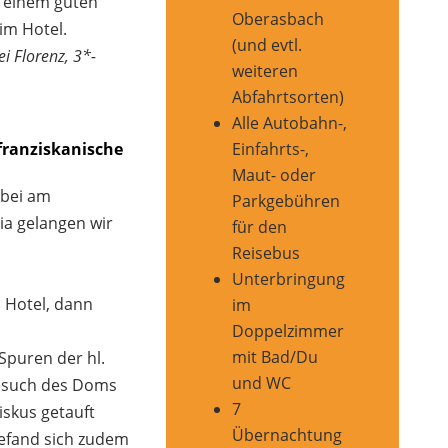
n einem guten
Oberasbach
im Hotel.
(und evtl.
i Florenz, 3*-
weiteren
Abfahrtsorten)
Alle Autobahn-,
Einfahrts-,
 franziskanische
Maut- oder
rbei am
Parkgebühren
a gelangen wir
für den
Reisebus
Unterbringung
 Hotel, dann
im
Doppelzimmer
mit Bad/Du
Spuren der hl.
und WC
Besuch des Doms
7
iskus getauft
Übernachtung
efand sich zudem