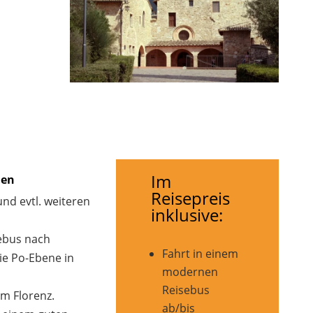
Im
ien
Reisepreis
nd evtl. weiteren
inklusive:
ebus nach
Fahrt in einem
ie Po-Ebene in
modernen
Reisebus
m Florenz.
ab/bis