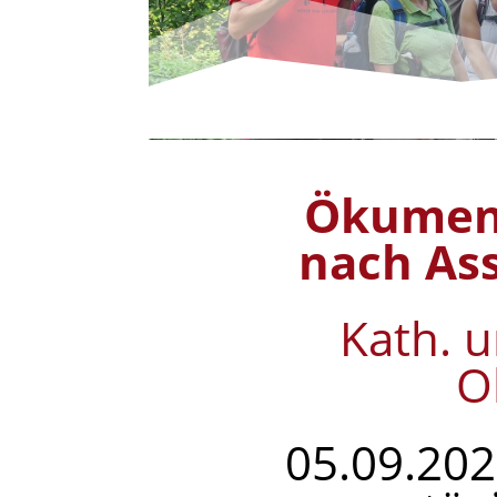
Ökumeni
nach As
Kath. u
O
05.09.202