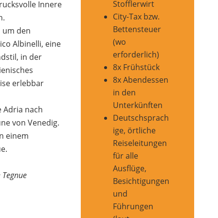
Stofflerwirt
rucksvolle Innere
City-Tax bzw.
n.
Bettensteuer
d um den
(wo
co Albinelli, eine
erforderlich)
stil, in der
8x Frühstück
lienisches
8x Abendessen
ise erlebbar
in den
Unterkünften
e Adria nach
Deutschsprach
ne von Venedig.
ige, örtliche
in einem
Reiseleitungen
e.
für alle
Ausflüge,
e Tegnue
Besichtigungen
und
Führungen