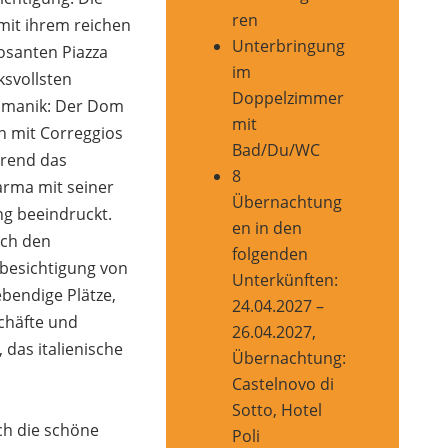
ren
mit ihrem reichen
Unterbringung
osanten Piazza
im
svollsten
Doppelzimmer
Romanik: Der Dom
mit
n mit Correggios
Bad/Du/WC
rend das
8
arma mit seiner
Übernachtung
g beeindruckt.
en in den
rch den
folgenden
nbesichtigung von
Unterkünften:
bendige Plätze,
24.04.2027 –
chäfte und
26.04.2027,
 das italienische
Übernachtung:
Castelnovo di
Sotto, Hotel
h die schöne
Poli