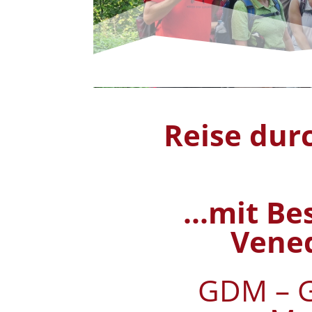
Reise dur
...mit B
Vene
GDM – G