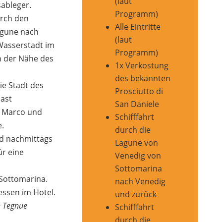
(laut
sableger.
Programm)
urch den
Alle Eintritte
agune nach
(laut
Wasserstadt im
Programm)
n der Nähe des
1x Verkostung
des bekannten
ie Stadt des
Prosciutto di
last
San Daniele
n Marco und
Schifffahrt
.
durch die
d nachmittags
Lagune von
ür eine
Venedig von
Sottomarina
 Sottomarina.
nach Venedig
ssen im Hotel.
und zurück
e Tegnue
Schifffahrt
durch die