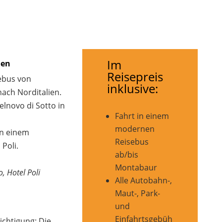
Im
ien
Reisepreis
ebus von
inklusive:
ach Norditalien.
lnovo di Sotto in
Fahrt in einem
modernen
in einem
Reisebus
Poli.
ab/bis
Montabaur
, Hotel Poli
Alle Autobahn-,
Maut-, Park-
und
Einfahrtsgebüh
ichtigung: Die