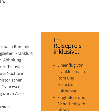
en.
Im
Reisepreis
urt nach Rom mit
inklusive:
gzeiten: Frankfurt
r. Abholung
Linienflug von
rer. Transfer
Frankfurt nach
wei Nächte in
Rom und
historischen
zurück mit
n Francesco.
Lufthansa
 durch Assisi.
Flughafen- und
Sicherheitsgeb
iacomo
ühren,