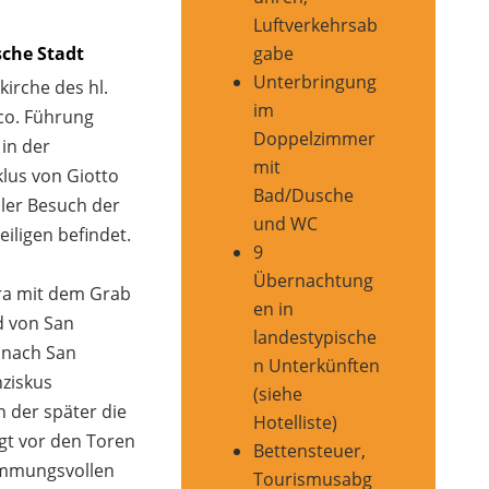
Luftverkehrsab
gabe
ische Stadt
Unterbringung
irche des hl.
im
sco. Führung
Doppelzimmer
in der
mit
lus von Giotto
Bad/Dusche
ller Besuch der
und WC
iligen befindet.
9
Übernachtung
ara mit dem Grab
en in
d von San
landestypische
 nach San
n Unterkünften
nziskus
(siehe
n der später die
Hotelliste)
iegt vor den Toren
Bettensteuer,
timmungsvollen
Tourismusabg