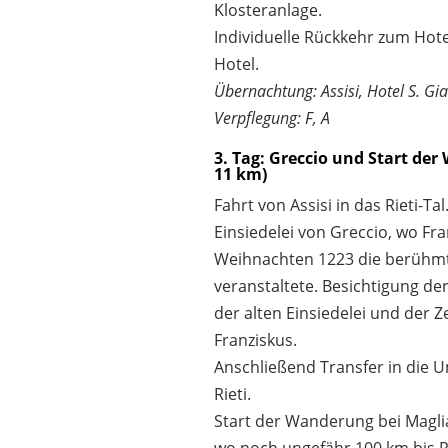
Klosteranlage.
Individuelle Rückkehr zum Hot
Hotel.
Übernachtung: Assisi, Hotel S. G
Verpflegung: F, A
3. Tag: Greccio und Start der
11 km)
Fahrt von Assisi in das Rieti-Ta
Einsiedelei von Greccio, wo Fra
Weihnachten 1223 die berühmt
veranstaltete. Besichtigung de
der alten Einsiedelei und der Z
Franziskus.
Anschließend Transfer in die
Rieti.
Start der Wanderung bei Magli
wo noch ungefähr 100 km bis