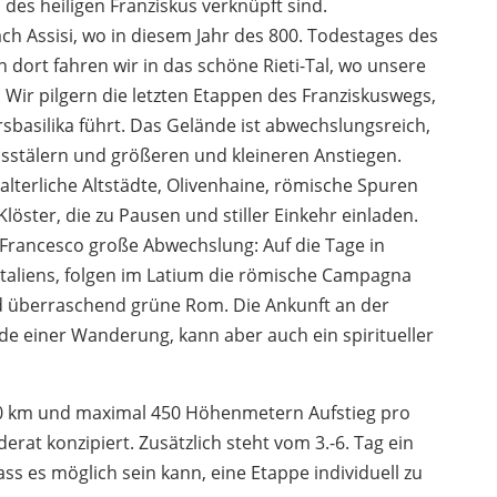
des heiligen Franziskus verknüpft sind.
ch Assisi, wo in diesem Jahr des 800. Todestages des
n dort fahren wir in das schöne Rieti-Tal, wo unsere
ir pilgern die letzten Etappen des Franziskuswegs,
sbasilika führt. Das Gelände ist abwechslungsreich,
usstälern und größeren und kleineren Anstiegen.
alterliche Altstädte, Olivenhaine, römische Spuren
löster, die zu Pausen und stiller Einkehr einladen.
i Francesco große Abwechslung: Auf die Tage in
aliens, folgen im Latium die römische Campagna
d überraschend grüne Rom. Die Ankunft an der
de einer Wanderung, kann aber auch ein spiritueller
20 km und maximal 450 Höhenmetern Aufstieg pro
at konzipiert. Zusätzlich steht vom 3.-6. Tag ein
ss es möglich sein kann, eine Etappe individuell zu