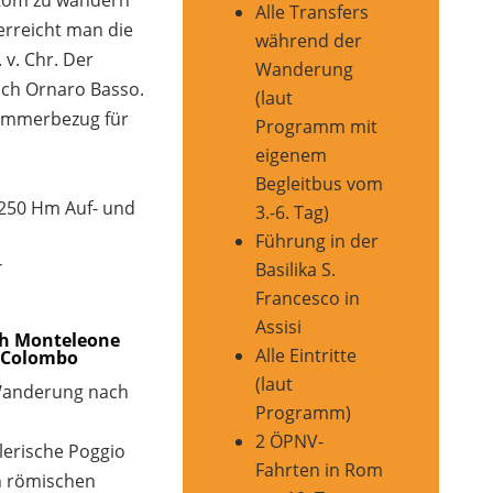
Alle Transfers
rreicht man die
während der
v. Chr. Der
Wanderung
ach Ornaro Basso.
(laut
Zimmerbezug für
Programm mit
eigenem
Begleitbus vom
 250 Hm Auf- und
3.-6. Tag)
Führung in der
r
Basilika S.
Francesco in
Assisi
ch Monteleone
Alle Eintritte
e Colombo
(laut
Wanderung nach
Programm)
2 ÖPNV-
lerische Poggio
Fahrten in Rom
n römischen