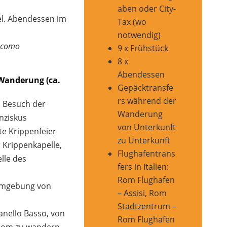
aben oder City-
el. Abendessen im
Tax (wo
notwendig)
iacomo
9 x Frühstück
8 x
Abendessen
 Wanderung (ca.
Gepäcktransfe
rs während der
l. Besuch der
Wanderung
nziskus
von Unterkunft
e Krippenfeier
zu Unterkunft
r Krippenkapelle,
Flughafentrans
elle des
fers in Italien:
Rom Flughafen
 Umgebung von
– Assisi, Rom
Stadtzentrum –
anello Basso, von
Rom Flughafen
 Rom zu wandern