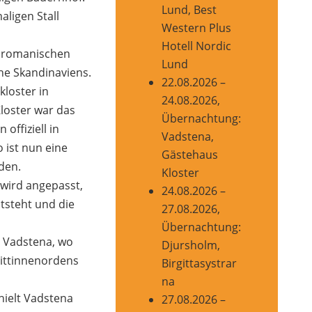
Lund, Best
aligen Stall
Western Plus
Hotell Nordic
n romanischen
Lund
he Skandinaviens.
22.08.2026 –
loster in
24.08.2026,
loster war das
Übernachtung:
offiziell in
Vadstena,
ist nun eine
Gästehaus
den.
Kloster
 wird angepasst,
24.08.2026 –
tsteht und die
27.08.2026,
Übernachtung:
 Vadstena, wo
Djursholm,
gittinnenordens
Birgittasystrar
na
ielt Vadstena
27.08.2026 –