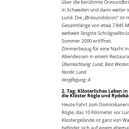
über die berühmte Öresundbr
in Schweden und dann weiter 
Lund. Die „Øresundsbron“ ist m
Gesamtlänge von etwa 7.845 M
weltweit längste Schrägseilbr
Sommer 2000 eröffnet.
Zimmerbezug für eine Nacht in
Abendessen in einem Restauran
Übernachtung: Lund, Best Western
Nordic Lund
Verpflegung: A
2. Tag: Klösterliches Leben 
die Klöster Rögle und Rydebä
Heute Fahrt zum Dominikaneri
Rögle, das 10 Kilometer vor Lun
Klostergelände ist ganz von 
befindet sich auf einem ehema