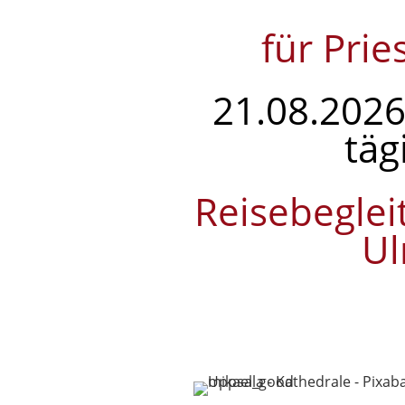
für Pri
21.08.2026
täg
Reisebeglei
Ul