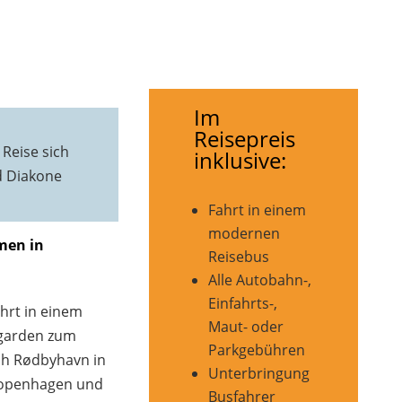
Im
Reisepreis
 Reise sich
inklusive:
d Diakone
Fahrt in einem
modernen
men in
Reisebus
Alle Autobahn-,
Einfahrts-,
hrt in einem
Maut- oder
garden zum
Parkgebühren
ch Rødbyhavn in
Unterbringung
Kopenhagen und
Busfahrer