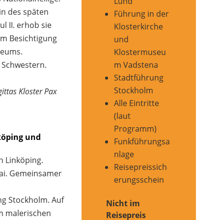
Lund
rin des späten
Führung in der
l II. erhob sie
Klosterkirche
em Besichtigung
und
seums.
Klostermuseu
 Schwestern.
m Vadstena
Stadtführung
Stockholm
ittas Kloster Pax
Alle Eintritte
(laut
Programm)
köping und
Funkführungsa
nlage
 Linköping.
Reisepreissich
lai. Gemeinsamer
erungsschein
ng Stockholm. Auf
Nicht im
m malerischen
Reisepreis