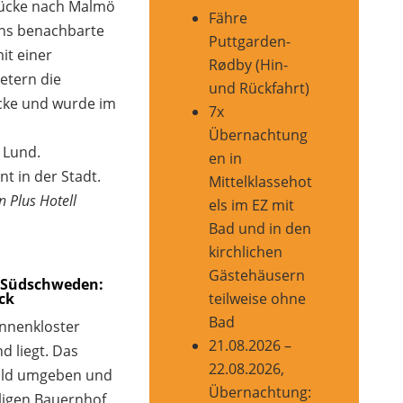
ücke nach Malmö
Fähre
ins benachbarte
Puttgarden-
it einer
Rødby (Hin-
etern die
und Rückfahrt)
ücke und wurde im
7x
Übernachtung
 Lund.
en in
t in der Stadt.
Mittelklassehot
 Plus Hotell
els im EZ mit
Bad und in den
kirchlichen
Gästehäusern
in Südschweden:
teilweise ohne
ck
Bad
nnenkloster
21.08.2026 –
d liegt. Das
22.08.2026,
Wald umgeben und
Übernachtung:
ligen Bauernhof.