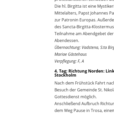
Die hl. Birgitta ist eine Mystike
Mittelalters, Papst Johannes Pau
zur Patronin Europas. Außerd
des Sancta-Birgitta-Klostermu
Teilnahme am Abendgebet der
Abendessen.
Übernachtung: Vadstena, S:ta Birg
Mariae Gästehaus
Verpflegung: F, A
4. Tag: Richtung Norden: Lin
Stockholm
Nach dem Frühstück Fahrt nach
Besuch der Gemeinde St. Niko
Gottesdienst möglich.
Anschließend Aufbruch Richtu
dem Weg Pause in Trosa, eine