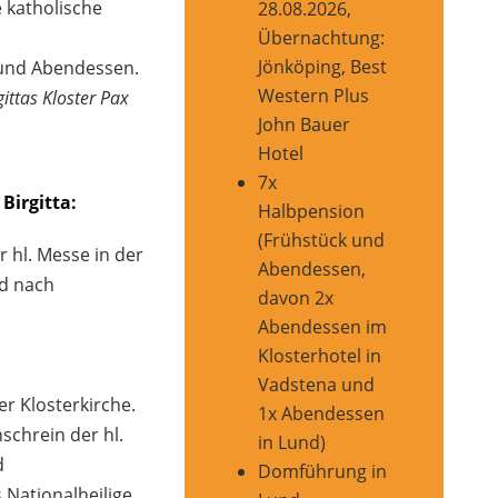
 katholische
28.08.2026,
Übernachtung:
Jönköping, Best
und Abendessen.
Western Plus
ittas Kloster Pax
John Bauer
Hotel
7x
 Birgitta:
Halbpension
(Frühstück und
 hl. Messe in der
Abendessen,
nd nach
davon 2x
Abendessen im
Klosterhotel in
Vadstena und
r Klosterkirche.
1x Abendessen
nschrein der hl.
in Lund)
d
Domführung in
Nationalheilige.