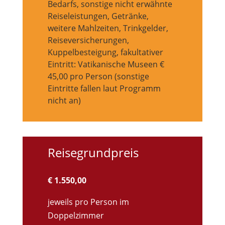
Bedarfs, sonstige nicht erwähnte
Reiseleistungen, Getränke,
weitere Mahlzeiten, Trinkgelder,
Reiseversicherungen,
Kuppelbesteigung, fakultativer
Eintritt: Vatikanische Museen €
45,00 pro Person (sonstige
Eintritte fallen laut Programm
nicht an)
Reisegrundpreis
€ 1.550,00
jeweils pro Person im
Doppelzimmer