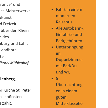
 France“ und
Fahrt in einem
nes Meisterwerks
modernen
ukunst.
Reisebus
 Freizeit.
Alle Autobahn-,
 über den Rhein
Einfahrts- und
d des
Parkgebühren
burg und Lahr.
Unterbringung
Landhotel
im
el.
Doppelzimmer
dhotel Mühlenhof
mit Bad/Du
und WC
5
lienberg,
Übernachtung
 Kirche St. Peter
en in einem
en schönsten
guten
 zählt.
Mittelklasseho