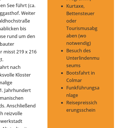
n See führt (ca.
Kurtaxe,
ggasthof. Weiter
Bettensteuer
oder
aldhochstraße
Tourismusabg
blicken bis
aben (wo
use rund um den
notwendig)
mbauter
Besuch des
r misst 219 x 216
Unterlindenmu
t.
seums
ahrt nach
Bootsfahrt in
ksvolle Kloster
Colmar
malige
Funkführungsa
1. Jahrhundert
nlage
omanischen
Reisepreissich
ds. Anschließend
erungsschein
h reizvolle
chwerkstadt