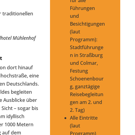
für alle
Führungen
 traditionellen
und
Besichtigungen
(laut
dhotel Mühlenhof
Programm):
Stadtführunge
n in Straßburg
t
und Colmar,
on dort hinauf
Festung
hochstraße, eine
Schoenenbour
en Deutschlands.
g, ganztägige
des begleiten
Reisebegleitun
e Ausblicke über
gen am 2. und
Sicht – sogar bis
2. Tag)
m idyllisch
Alle Eintritte
r 1000 Metern
(laut
g auf dem
Programm)