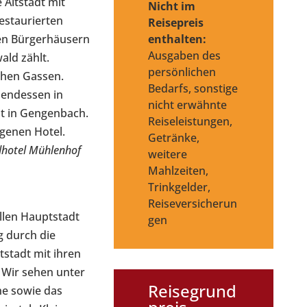
 Altstadt mit
Nicht im
restaurierten
Reisepreis
enthalten:
en Bürgerhäusern
Ausgaben des
ld zählt.
persönlichen
chen Gassen.
Bedarfs, sonstige
endessen in
nicht erwähnte
nt in Gengenbach.
Reiseleistungen,
genen Hotel.
Getränke,
dhotel Mühlenhof
weitere
Mahlzeiten,
Trinkgelder,
Reiseversicherun
llen Hauptstadt
gen
g durch die
tstadt mit ihren
 Wir sehen unter
Reisegrund
e sowie das