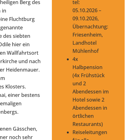
tel:
heiligen Berg des
05.10.2026 –
 in
09.10.2026,
 eine Fluchtburg
Übernachtung:
sogenannte
Friesenheim,
e des siebten
Landhotel
dile hier ein
Mühlenhof
en Wallfahrtsort
4x
erkirche und nach
Halbpension
der Heidenmauer.
(4x Frühstück
im
und 2
s Klosters.
Abendessen im
ai, einer bestens
Hotel sowie 2
hemaligen
Abendessen in
enbergs.
örtlichen
Restaurants)
enen Gässchen,
Reiseleitungen
iner noch sehr