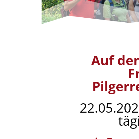
Auf den
F
Pilgerr
22.05.202
täg