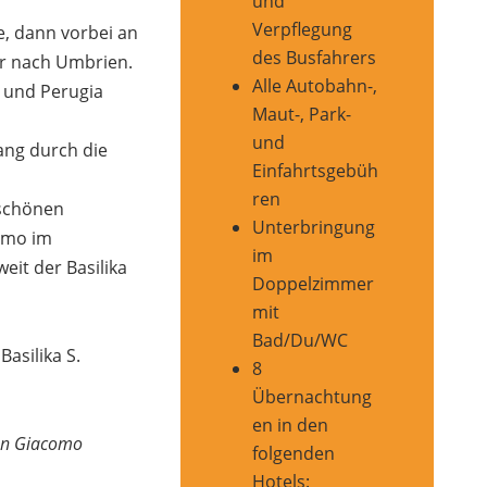
und
Verpflegung
e, dann vorbei an
des Busfahrers
er nach Umbrien.
Alle Autobahn-,
 und Perugia
Maut-, Park-
und
ang durch die
Einfahrtsgebüh
ren
schönen
Unterbringung
omo im
im
eit der Basilika
Doppelzimmer
mit
Bad/Du/WC
asilika S.
8
Übernachtung
en in den
San Giacomo
folgenden
Hotels: