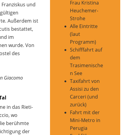
Frau Kristina
n Franziskus und
Heuchemer-
dgültigen
Strohe
te. Außerdem ist
Alle Eintritte
cutis bestattet,
(laut
und im
Programm)
hen wurde. Von
Schifffahrt auf
ostel des
dem
Trasimenische
n See
San Giacomo
Taxifahrt von
Assisi zu den
Carceri (und
Tal
zurück)
e in das Rieti-
Fahrt mit der
ccio, wo
Mini-Metro in
die berühmte
Perugia
sichtigung der