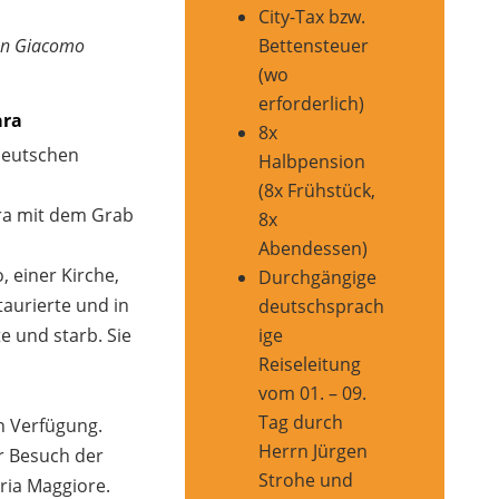
City-Tax bzw.
Bettensteuer
San Giacomo
(wo
erforderlich)
ara
8x
deutschen
Halbpension
(8x Frühstück,
ara mit dem Grab
8x
Abendessen)
 einer Kirche,
Durchgängige
taurierte und in
deutschsprach
te und starb. Sie
ige
Reiseleitung
vom 01. – 09.
Tag durch
n Verfügung.
Herrn Jürgen
ler Besuch der
Strohe und
ria Maggiore.