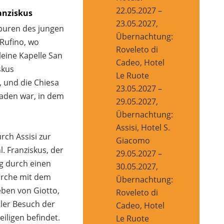
22.05.2027 –
ranziskus
23.05.2027,
puren des jungen
Übernachtung:
Rufino, wo
Roveleto di
leine Kapelle San
Cadeo, Hotel
skus
Le Ruote
 und die Chiesa
23.05.2027 –
laden war, in dem
29.05.2027,
Übernachtung:
Assisi, Hotel S.
ch Assisi zur
Giacomo
. Franziskus, der
29.05.2027 –
g durch einen
30.05.2027,
irche mit dem
Übernachtung:
eben von Giotto,
Roveleto di
ller Besuch der
Cadeo, Hotel
iligen befindet.
Le Ruote