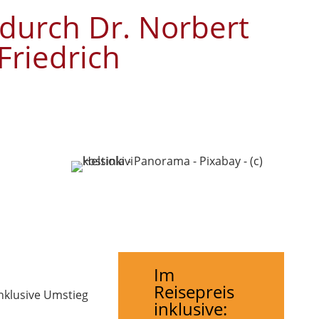
 durch Dr. Norbert
Friedrich
Im
Reisepreis
nklusive Umstieg
inklusive: