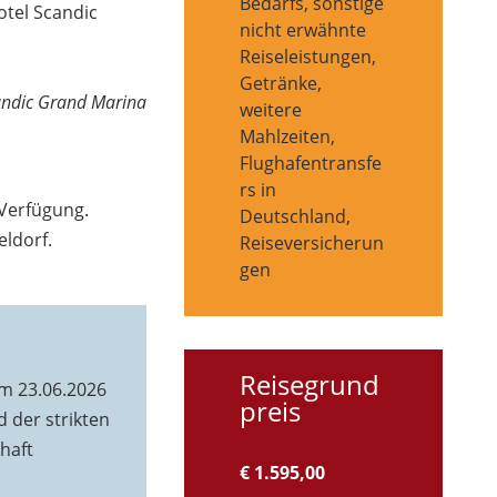
Bedarfs, sonstige
tel Scandic
nicht erwähnte
Reiseleistungen,
Getränke,
andic Grand Marina
weitere
Mahlzeiten,
Flughafentransfe
rs in
 Verfügung.
Deutschland,
eldorf.
Reiseversicherun
gen
Reisegrund
m 23.06.2026
preis
d der strikten
haft
€ 1.595,00