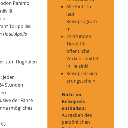
luodon Panimo.
Alle Eintritte
ivilä.
laut
lu.
Reiseprogram
nt Toripolliisi.
m
 Hotel Apollo
24-Stunden
Ticket für
öffentliche
Verkehrsmittel
er zum Flughafen
in Helsinki
Reisepreissich
: Jeder
erungsschein
 24 Stunden
hen
Nicht im
lusive der Fähre
Reisepreis
inna (mögliches
enthalten:
Ausgaben des
persönlichen
ng.