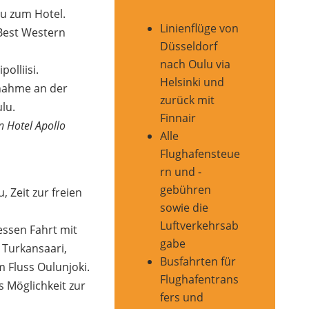
u zum Hotel.
Linienflüge von
Best Western
Düsseldorf
nach Oulu via
olliisi.
Helsinki und
lnahme an der
zurück mit
lu.
Finnair
 Hotel Apollo
Alle
Flughafensteue
rn und -
gebühren
 Zeit zur freien
sowie die
Luftverkehrsab
essen Fahrt mit
gabe
Turkansaari,
Busfahrten für
m Fluss Oulunjoki.
Flughafentrans
 Möglichkeit zur
fers und