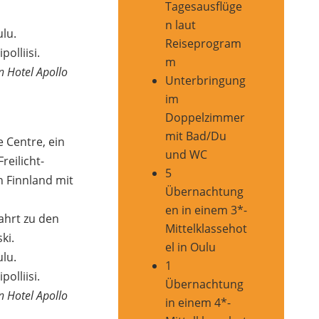
Tagesausflüge
n laut
lu.
Reiseprogram
olliisi.
m
 Hotel Apollo
Unterbringung
im
Doppelzimmer
mit Bad/Du
 Centre, ein
und WC
eilicht-
5
n Finnland mit
Übernachtung
en in einem 3*-
ahrt zu den
Mittelklassehot
ki.
el in Oulu
lu.
1
olliisi.
Übernachtung
 Hotel Apollo
in einem 4*-