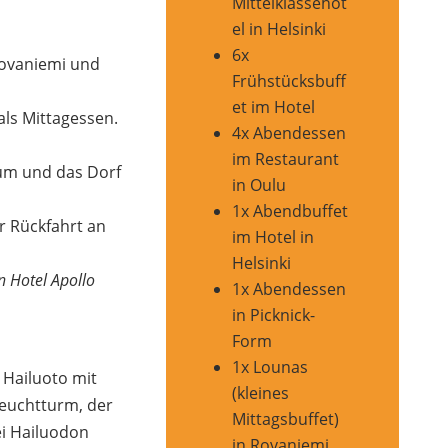
Mittelklassehot
el in Helsinki
6x
ovaniemi und
Frühstücksbuff
et im Hotel
als Mittagessen.
4x Abendessen
im Restaurant
um und das Dorf
in Oulu
1x Abendbuffet
r Rückfahrt an
im Hotel in
Helsinki
 Hotel Apollo
1x Abendessen
in Picknick-
Form
1x Lounas
 Hailuoto mit
(kleines
euchtturm, der
Mittagsbuffet)
ei Hailuodon
in Rovaniemi