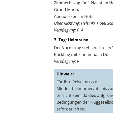
Zimmerbezug für 1 Nacht im Ho
Grand Marina.
Abendessen im Hotel
Übernachtung: Helsinki, Hotel Sc
Verpflegung: F, A
7. Tag: Heimreise
Der Vormittag steht zur freien
Rückflug mit Finnair nach Düss
Verpflegung: F
Hinweis:
Für Ihre Reise muss die
Mindestteilnehmerzahl bis zu
erreicht sein, da dies aufgrun
Bedingungen der Fluggesellsc
erforderlich ist.