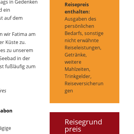
tags in Gedenken
Reisepreis
d ein
enthalten:
st auf dem
Ausgaben des
persönlichen
Bedarfs, sonstige
en wir Fatima am
nicht erwähnte
r Küste zu.
Reiseleistungen,
 es zu unserem
Getränke,
 Seebad in der
weitere
st fußläufig zum
Mahlzeiten,
Trinkgelder,
Reiseversicherun
gen
res
ssabon
Reisegrund
preis
ägige