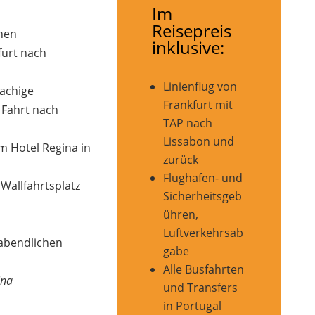
Im
Reisepreis
chen
inklusive:
furt nach
Linienflug von
achige
Frankfurt mit
 Fahrt nach
TAP nach
Lissabon und
m Hotel Regina in
zurück
Flughafen- und
 Wallfahrtsplatz
Sicherheitsgeb
ühren,
Luftverkehrsab
abendlichen
gabe
Alle Busfahrten
ina
und Transfers
in Portugal