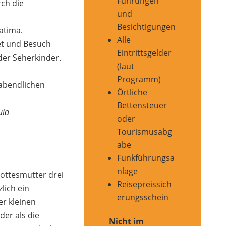
Führungen
ch die
und
Besichtigungen
atima.
Alle
et und Besuch
Eintrittsgelder
der Seherkinder.
(laut
Programm)
abendlichen
Örtliche
Bettensteuer
uia
oder
Tourismusabg
abe
Funkführungsa
nlage
Gottesmutter drei
Reisepreissich
lich ein
erungsschein
er kleinen
der als die
Nicht im