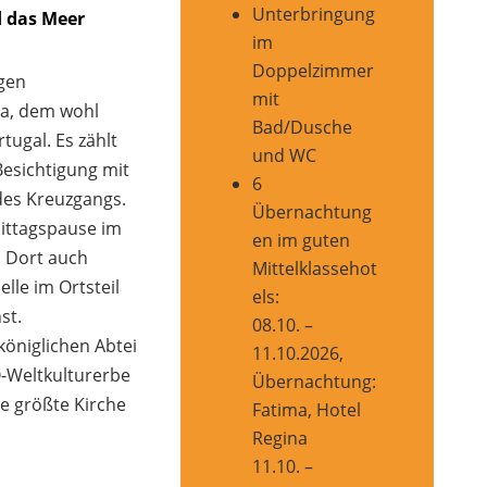
Unterbringung
d das Meer
im
Doppelzimmer
gen
mit
ha, dem wohl
Bad/Dusche
tugal. Es zählt
und WC
esichtigung mit
6
des Kreuzgangs.
Übernachtung
ittagspause im
en im guten
. Dort auch
Mittelklassehot
lle im Ortsteil
els:
st.
08.10. –
königlichen Abtei
11.10.2026,
-Weltkulturerbe
Übernachtung:
e größte Kirche
Fatima, Hotel
Regina
11.10. –