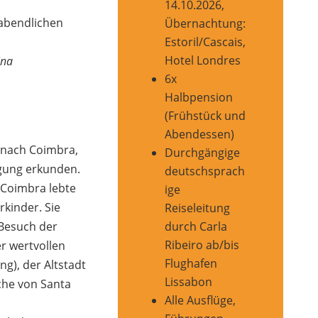
14.10.2026,
abendlichen
Übernachtung:
Estoril/Cascais,
Hotel Londres
ina
6x
Halbpension
(Frühstück und
Abendessen)
 nach Coimbra,
Durchgängige
igung erkunden.
deutschsprach
 Coimbra lebte
ige
rkinder. Sie
Reiseleitung
durch Carla
 Besuch der
Ribeiro ab/bis
r wertvollen
Flughafen
ng), der Altstadt
Lissabon
che von Santa
Alle Ausflüge,