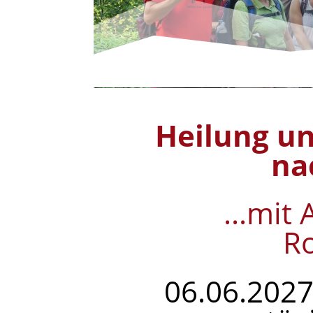
Heilung un
na
...mit
R
06.06.2027