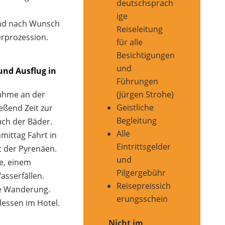
deutschsprach
ige
nd nach Wunsch
Reiseleitung
erprozession.
für alle
Besichtigungen
und
und Ausflug in
Führungen
nahme an der
(Jürgen Strohe)
Geistliche
eßend Zeit zur
Begleitung
uch der Bäder.
Alle
mittag Fahrt in
Eintrittsgelder
 der Pyrenäen.
und
e, einem
Pilgergebühr
asserfällen.
Reisepreissich
e Wanderung.
erungsschein
essen im Hotel.
Nicht im