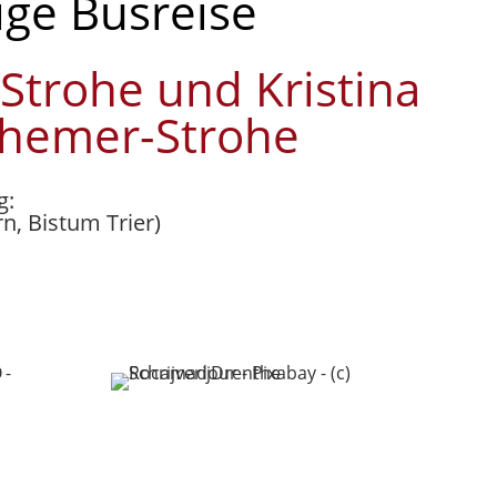
ige Busreise
 Strohe und Kristina
hemer-Strohe
g:
rn, Bistum Trier)