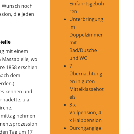
Einfahrtsgebüh
h Wunsch noch
ren
sion, die jeden
Unterbringung
im
Doppelzimmer
ielle
mit
Bad/Dusche
ag mit einem
und WC
 Massabielle, wo
7
re 1858 erschien.
Übernachtung
 nach dem
en in guten
rden.)
Mittelklassehot
des kennen und
els
rnadette: u.a.
3 x
rche.
Vollpension, 4
chmittag nehmen
x Halbpension
mentsprozession
Durchgängige
eden Tag um 17