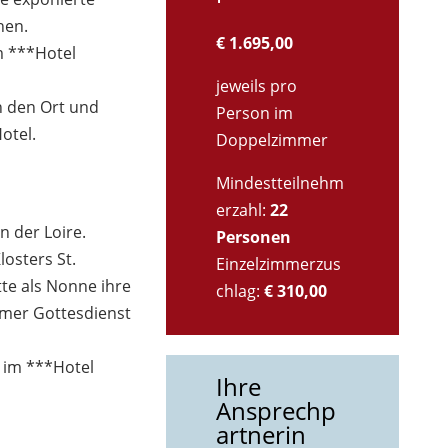
hen.
€ 1.695,00
m ***Hotel
jeweils pro
 den Ort und
Person im
otel.
Doppelzimmer
Mindestteilnehm
erzahl:
22
n der Loire.
Personen
osters St.
Einzelzimmerzus
tte als Nonne ihre
chlag:
€ 310,00
amer Gottesdienst
t im ***Hotel
Ihre
Ansprechp
artnerin