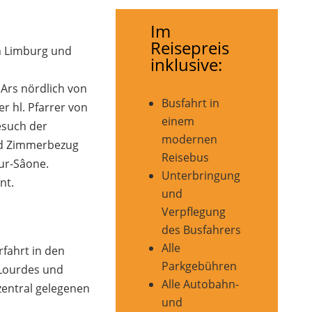
Im
Reisepreis
n Limburg und
inklusive:
Ars nördlich von
Busfahrt in
r hl. Pfarrer von
einem
esuch der
modernen
nd Zimmerbezug
Reisebus
sur-Sâone.
Unterbringung
nt.
und
Verpflegung
des Busfahrers
Alle
fahrt in den
Parkgebühren
 Lourdes und
Alle Autobahn-
zentral gelegenen
und