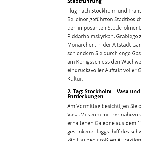
Stadtführung
Flug nach Stockholm und Trans
Bei einer geführten Stadtbesic
den imposanten Stockholmer 
Riddarholmskyrkan, Grablege z
Monarchen. In der Altstadt Ga
schlendern Sie durch enge Ga
am Königsschloss den Wachwec
eindrucksvoller Auftakt voller
Kultur.
2. Tag: Stockholm – Vasa und 
Entdeckungen
Am Vormittag besichtigen Sie 
Vasa-Museum mit der nahezu v
erhaltenen Galeone aus dem 17.
gesunkene Flaggschiff des sch
zählt zu den größten Attraktio