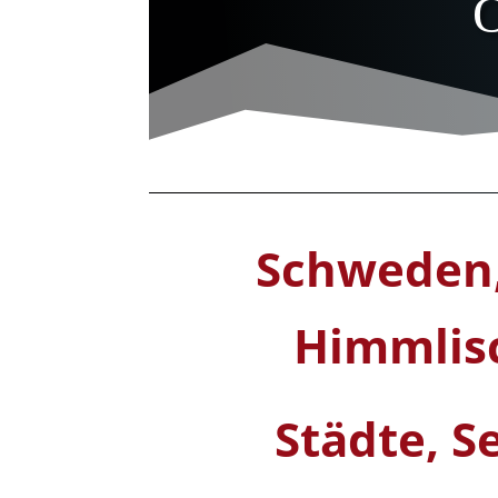
O
Schweden,
Himmlis
Städte, S