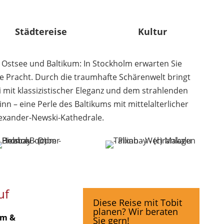
Städtereise
Kultur
 Ostsee und Baltikum: In Stockholm erwarten Sie
che Pracht. Durch die traumhafte Schärenwelt bringt
i mit klassizistischer Eleganz und dem strahlenden
nn – eine Perle des Baltikums mit mittelalterlicher
exander-Newski-Kathedrale.
uf
Diese Reise mit Tobit
planen? Wir beraten
lm &
Sie gern!