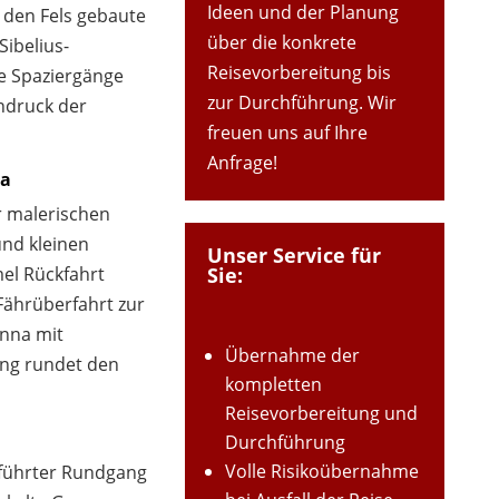
Ideen und der Planung
n den Fels gebaute
über die konkrete
ibelius-
Reisevorbereitung bis
e Spaziergänge
zur Durchführung. Wir
ndruck der
freuen uns auf Ihre
Anfrage!
na
r malerischen
und kleinen
Unser Service für
Sie:
el Rückfahrt
Fährüberfahrt zur
nna mit
Übernahme der
ng rundet den
kompletten
Reisevorbereitung und
Durchführung
Volle Risikoübernahme
eführter Rundgang