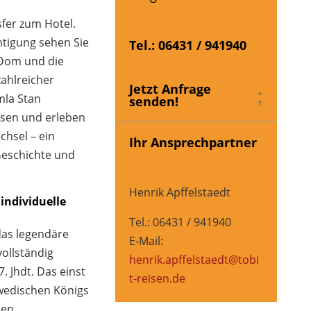
fer zum Hotel.
htigung sehen Sie
Tel.: 06431 / 941940
Dom und die
ahlreicher
Jetzt Anfrage
mla Stan
senden!
ssen und erleben
hsel – ein
Ihr Ansprechpartner
 Geschichte und
Henrik Apffelstaedt
individuelle
Tel.: 06431 / 941940
das legendäre
E-Mail:
ollständig
henrik.apffelstaedt@tobi
 Jhdt. Das einst
t-reisen.de
wedischen Königs
nen