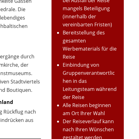
bei Ausfall der Reise
inkelte Gassen
mangels Beteiligung
edrale. Die
(innerhalb der
s lebendiges
vereinbarten Fristen)
hbaltischen
Bereitstellung des
gesamten
Werbematerials für die
ziergänge durch
Reise
kirche, der
Einbindung von
Gruppenverantwortlic
unstmuseums.
hen in das
ven Stadtviertels
Leitungsteam während
 und Boutiquen.
der Reise
hland
Alle Reisen beginnen
g Rückflug nach
am Ort Ihrer Wahl
 Eindrücken aus
Der Reiseverlauf kann
nach Ihren Wünschen
gestaltet werden