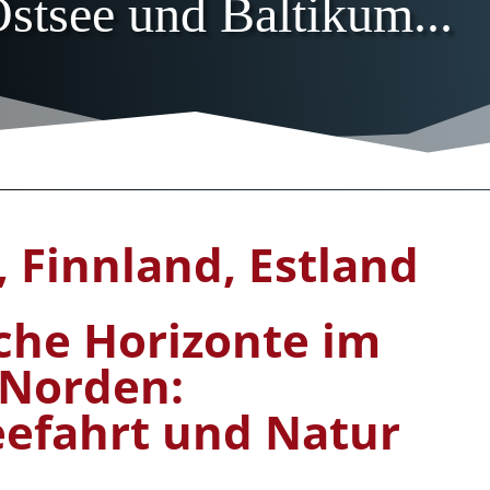
stsee und Baltikum...
 Finnland, Estland
che Horizonte im
Norden:
eefahrt und Natur