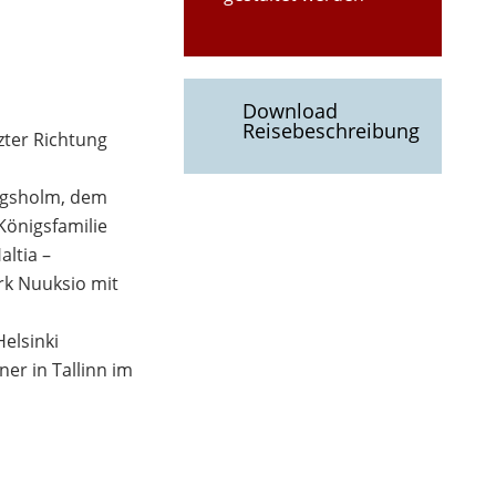
Download
Reisebeschreibung
zter Richtung
ngsholm, dem
önigsfamilie
ltia –
rk Nuuksio mit
elsinki
ner in Tallinn im