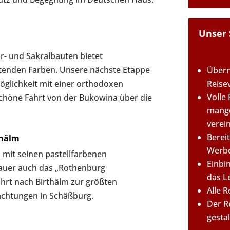
Unser 
r- und Sakralbauten bietet
tenden Farben. Unsere nächste Etappe
Übern
Reise
Möglichkeit mit einer orthodoxen
Volle
schöne Fahrt von der Bukowina über die
mange
verei
Berei
thälm
Werbe
mit seinen pastellfarbenen
Einbi
mauer auch das „Rothenburg
das L
ahrt nach Birthälm zur größten
Alle 
achtungen in Schäßburg.
Der R
gesta