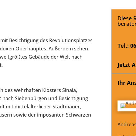
Diese R
beraten
 mit Besichtigung des Revolutionsplatzes
Tel.: 0
thodoxen Oberhauptes. Außerdem sehen
zweitgrößtes Gebäude der Welt nach
Jetzt 
t.
Ihr An
h des wehrhaften Klosters Sinaia,
rt nach Siebenbürgen und Besichtigung
dt mit mittelalterlicher Stadtmauer,
äusern sowie der imposanten Schwarzen
Andreas