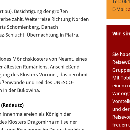
Tel.: 06
E-Mail:
rtlau). Besichtigung der großen
erbe zählt. Weiterreise Richtung Norden
orts Schomlenberg. Danach
Wir si
az-Schlucht. Übernachtung in Piatra.
Sie habe
doxes Mönchsklosters von Neamt, eines
Reisewü
er ältesten Rumäniens. Anschließend
Gruppen
igung des Klosters Voronet, das berühmt
Mit Tobi
Außenwände und Teil des UNESCO-
einem u
n in der Bukowina.
Wir org
Vorstel
 (Radautz)
und der
n Innenmalereien als Königin der
Reisevo
des Klosters Dragomirna mit seiner
freuen 
autz und Begegnung im Deutschen Haus.