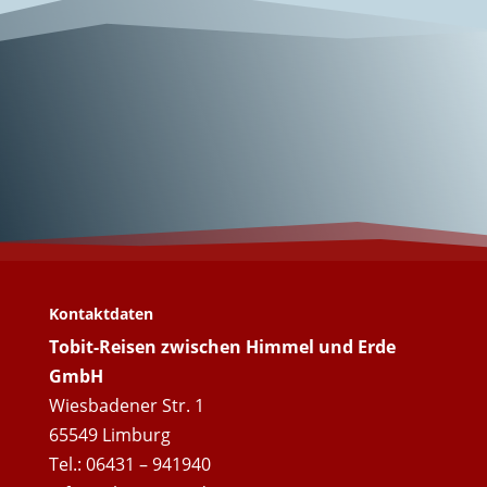
Wunderschönes
Portugal!
Kontaktdaten
Tobit-Reisen zwischen Himmel und Erde
GmbH
Wiesbadener Str. 1
65549 Limburg
Tel.: 06431 – 941940