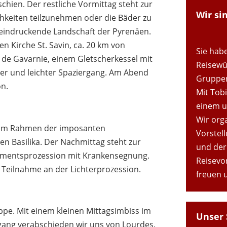
schien. Der restliche Vormittag steht zur
Wir si
ichkeiten teilzunehmen oder die Bäder zu
eeindruckende Landschaft der Pyrenäen.
 Kirche St. Savin, ca. 20 km von
Sie habe
 de Gavarnie, einem Gletscherkessel mit
Reisewü
er und leichter Spaziergang. Am Abend
Gruppen
on.
Mit Tobi
einem u
Wir org
s im Rahmen der imposanten
Vorstel
en Basilika. Der Nachmittag steht zur
und der
ramentsprozession mit Krankensegnung.
Reisevo
 Teilnahme an der Lichterprozession.
freuen u
e. Mit einem kleinen Mittagsimbiss im
Unser 
gang verabschieden wir uns von Lourdes.