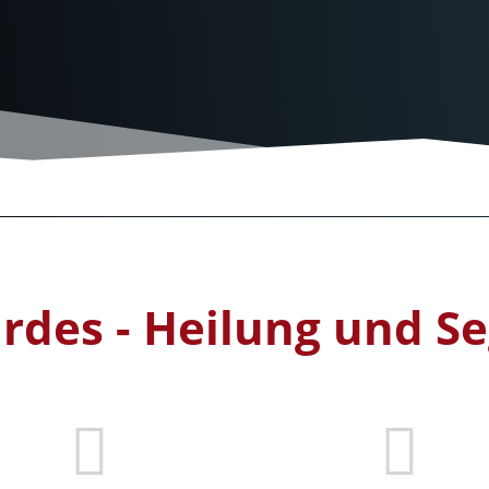
rdes - Heilung und S

