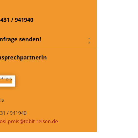
6431 / 941940
Anfrage senden!
nsprechpartnerin
is
431 / 941940
osi.preis@tobit-reisen.de