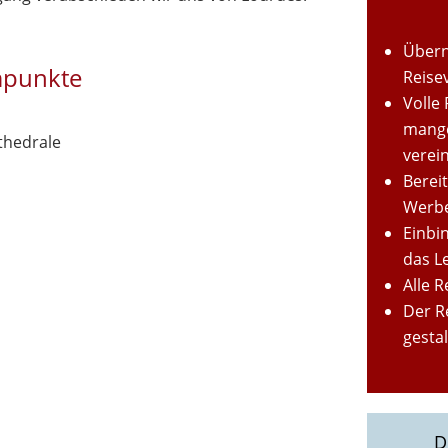
Übern
mpunkte
Reise
Volle
mange
thedrale
verei
Berei
Werbe
Einbi
das L
Alle 
Der R
gesta
D