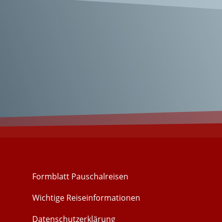
Lourdes!
Formblatt Pauschalreisen
Wichtige Reiseinformationen
Datenschutzerklärung