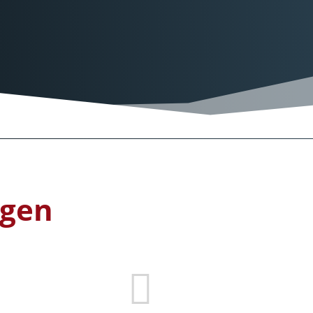
egen
