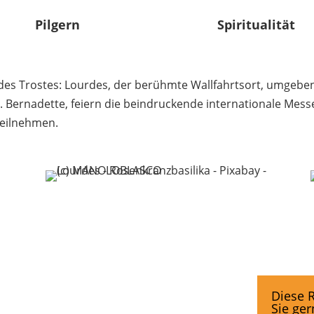
Pilgern
Spiritualität
 des Trostes: Lourdes, der berühmte Wallfahrtsort, umgebe
. Bernadette, feiern die beindruckende internationale Messe
teilnehmen.
Diese R
Sie ger