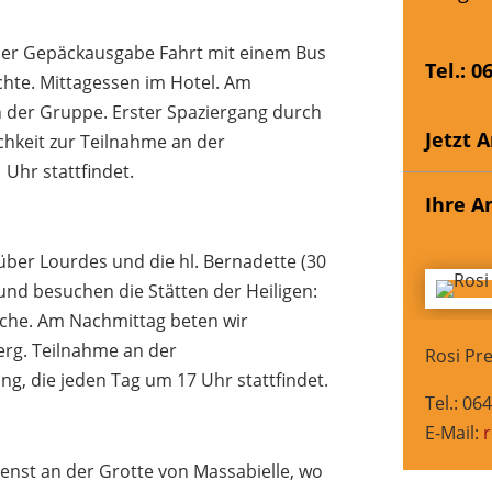
der Gepäckausgabe Fahrt mit einem Bus
Tel.: 0
hte. Mittagessen im Hotel. Am
 der Gruppe. Erster Spaziergang durch
Jetzt 
hkeit zur Teilnahme an der
 Uhr stattfindet.
Ihre A
ber Lourdes und die hl. Bernadette (30
nd besuchen die Stätten der Heiligen:
rche. Am Nachmittag beten wir
rg. Teilnahme an der
Rosi Pre
, die jeden Tag um 17 Uhr stattfindet.
Tel.: 06
E-Mail:
r
enst an der Grotte von Massabielle, wo