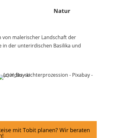
Natur
n von malerischer Landschaft der
 in der unterirdischen Basilika und
eise mit Tobit planen? Wir beraten
n!