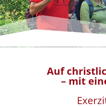
Auf christl
– mit ei
Exerzi