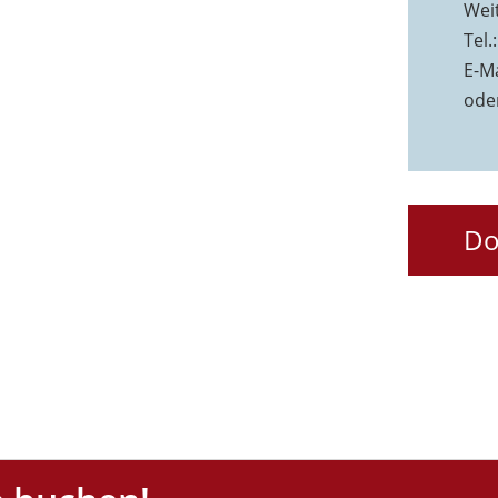
Wei
Tel.
E-Ma
ode
Do