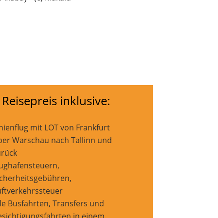
 Reisepreis inklusive:
inienflug mit LOT von Frankfurt
ber Warschau nach Tallinn und
urück
lughafensteuern,
icherheitsgebühren,
uftverkehrssteuer
lle Busfahrten, Transfers und
esichtigungsfahrten in einem