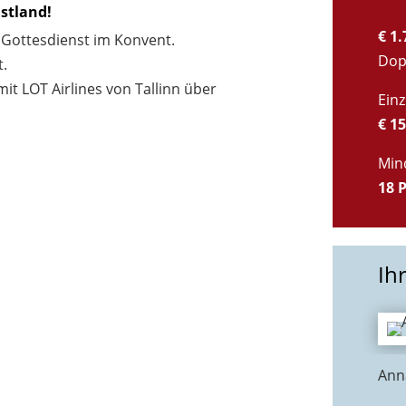
Estland!
€ 1
Gottesdienst im Konvent.
Dop
t.
it LOT Airlines von Tallinn über
Ein
€ 1
Min
18 
Ih
Anna