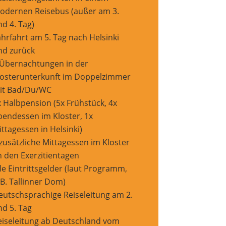
odernen Reisebus (außer am 3.
nd 4. Tag)
ährfahrt am 5. Tag nach Helsinki
nd zurück
 Übernachtungen in der
losterunterkunft im Doppelzimmer
it Bad/Du/WC
x Halbpension (5x Frühstück, 4x
bendessen im Kloster, 1x
ttagessen in Helsinki)
 zusätzliche Mittagessen im Kloster
n den Exerzitientagen
le Eintrittsgelder (laut Programm,
 B. Tallinner Dom)
eutschsprachige Reiseleitung am 2.
nd 5. Tag
eiseleitung ab Deutschland vom