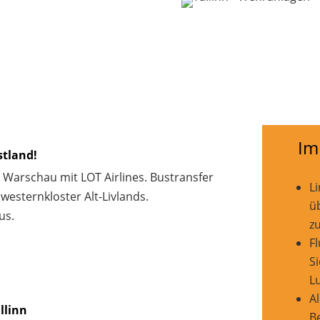
Im
stland!
r Warschau mit LOT Airlines. Bustransfer
L
westernkloster Alt-Livlands.
ü
us.
z
F
S
L
A
llinn
B