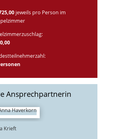
.725,00
jeweils pro Person im
pelzimmer
zelzimmerzuschlag:
50,00
destteilnehmerzahl:
Personen
re Ansprechpartnerin
 Krieft