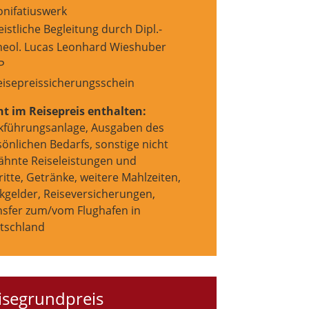
onifatiuswerk
istliche Begleitung durch Dipl.-
heol. Lucas Leonhard Wieshuber
P
eisepreissicherungsschein
ht im Reisepreis enthalten:
kführungsanlage, Ausgaben des
önlichen Bedarfs, sonstige nicht
ähnte Reiseleistungen und
ritte, Getränke, weitere Mahlzeiten,
nkgelder, Reiseversicherungen,
nsfer zum/vom Flughafen in
tschland
isegrundpreis