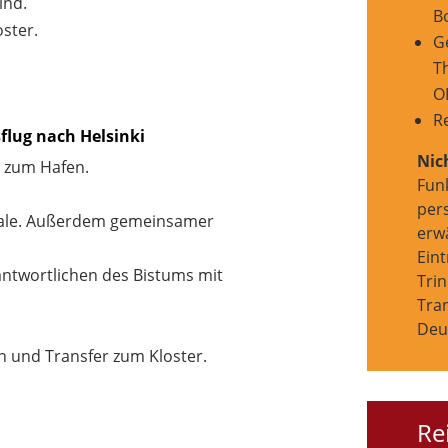
ind.
B
ster.
Ge
T
O
R
flug nach Helsinki
Nic
r zum Hafen.
Fun
pers
drale. Außerdem gemeinsamer
erw
Eint
ntwortlichen des Bistums mit
Tri
Tra
Deu
nn und Transfer zum Kloster.
Re