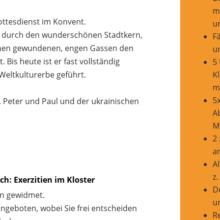
m
ttesdienst im Konvent.
u
ung durch den wunderschönen Stadtkern,
F
einen gewundenen, engen Gassen den
u
. Bis heute ist er fast vollständig
5
K
Weltkulturerbe geführt.
m
5
 Peter und Paul und der ukrainischen
A
Mi
2
a
Al
z.
ich: Exerzitien im Kloster
D
en gewidmet.
u
ngeboten, wobei Sie frei entscheiden
R