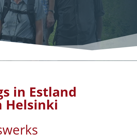
s in Estland
 Helsinki
uswerks