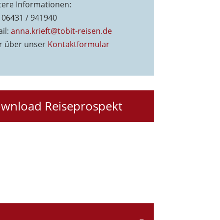
tere Informationen:
: 06431 / 941940
il:
anna.krieft@tobit-reisen.de
r über unser
Kontaktformu
lar
wnload Reiseprospekt