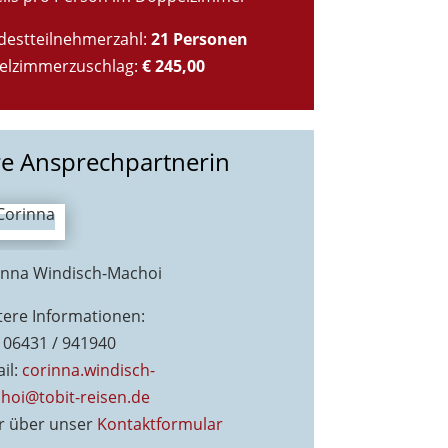
destteilnehmerzahl:
21 Personen
zelzimmerzuschlag:
€ 245,00
re Ansprechpartnerin
inna Windisch-Machoi
tere Informationen:
: 06431 / 941940
il:
corinna.windisch-
hoi@tobit-reisen.de
r über unser
Kontaktformu
lar