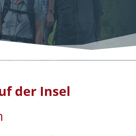
f der Insel
n