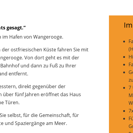
Im
hts gesagt.“
 im Hafen von Wangerooge.
F
(H
 der ostfriesischen Küste fahren Sie mit
H
angerooge. Von dort geht es mit der
F
 Bahnhof und dann zu Fuß zu Ihrer
G
and entfernt.
z
sstern, direkt gegenüber der
7
ch über fünf Jahren eröffnet das Haus
M
ne Türen.
W
7
ie selbst, für die Gemeinschaft, für
F
ste und Spaziergänge am Meer.
G