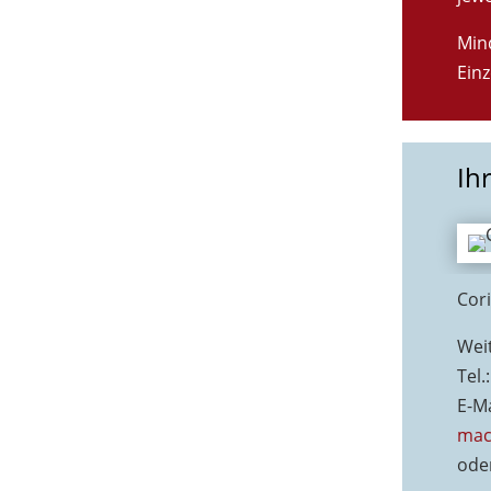
Min
Ein
Ih
Cor
Wei
Tel.
E-Ma
mac
ode