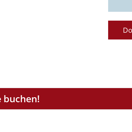
Do
se buchen!