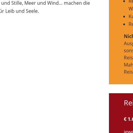
R
t und Stille, Meer und Wind… machen die
W
r Leib und Seele.
K
R
Nic
Aus
son
Reis
Mahl
Rei
Re
€ 1.
jew