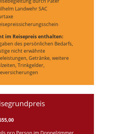
eisebegleitung durch Pater
ilhelm Landwehr SAC
urtaxe
eisepreissicherungsschein
ht im Reisepreis enthalten:
gaben des persönlichen Bedarfs,
stige nicht erwähnte
eleistungen, Getränke, weitere
zeiten, Trinkgelder,
seversicherungen
isegrundpreis
655,00
eils pro Person im Doppelzimmer