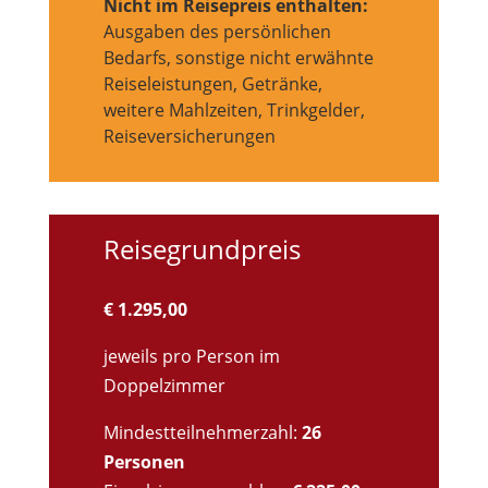
Nicht im Reisepreis enthalten:
Ausgaben des persönlichen
Bedarfs, sonstige nicht erwähnte
Reiseleistungen, Getränke,
weitere Mahlzeiten, Trinkgelder,
Reiseversicherungen
Reisegrundpreis
€ 1.295,00
jeweils pro Person im
Doppelzimmer
Mindestteilnehmerzahl:
26
Personen