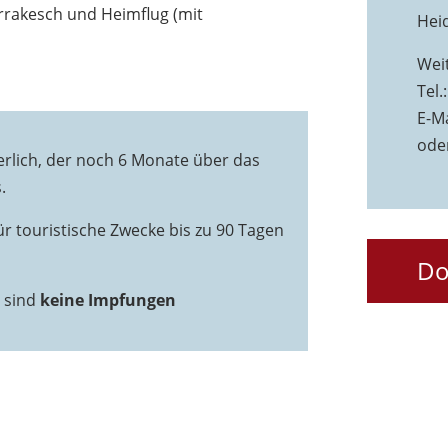
rrakesch und Heimflug (mit
Hei
Wei
Tel.
E-Ma
ode
rlich, der noch 6 Monate über das
.
r touristische Zwecke bis zu 90 Tagen
Do
d sind
keine Impfungen