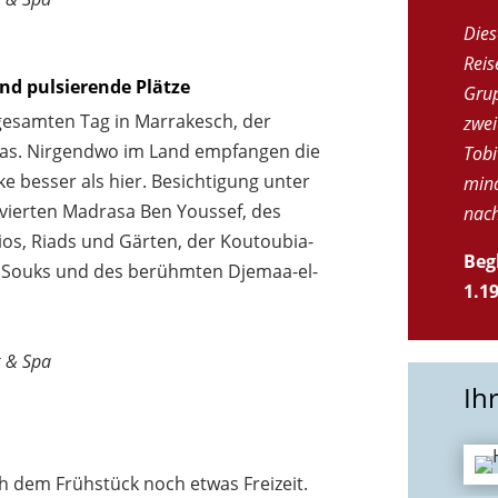
Dies
Reis
und pulsierende Plätze
Grup
gesamten Tag in Marrakesch, der
zwei
las. Nirgendwo im Land empfangen die
Tobi
ke besser als hier. Besichtigung unter
mind
ierten Madrasa Ben Youssef, des
nac
ios, Riads und Gärten, der Koutoubia-
Beg
r Souks und des berühmten Djemaa-el-
1.1
k & Spa
Ih
ach dem Frühstück noch etwas Freizeit.