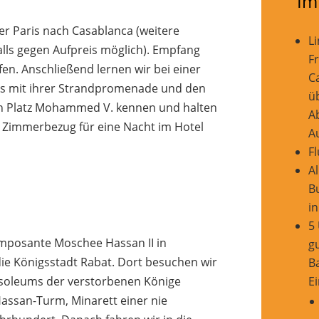
Im
ber Paris nach Casablanca (weitere
Li
lls gegen Aufpreis möglich). Empfang
F
fen. Anschließend lernen wir bei einer
C
as mit ihrer Strandpromenade und den
ü
en Platz Mohammed V. kennen und halten
A
“. Zimmerbezug für eine Nacht im Hotel
A
F
A
B
i
s
5
imposante Moschee Hassan II in
g
die Königsstadt Rabat. Dort besuchen wir
B
E
soleums der verstorbenen Könige
assan-Turm, Minarett einer nie