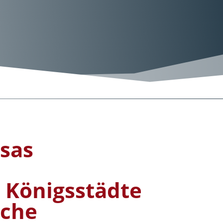
sas
 Königsstädte
iche