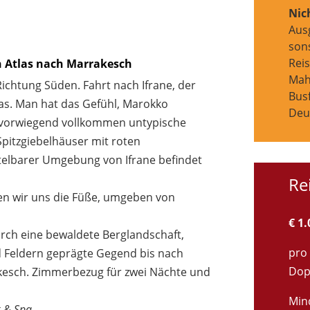
Nic
Aus
son
Reis
en Atlas nach Marrakesch
Mahl
Richtung Süden. Fahrt nach Ifrane, der
Busf
las. Man hat das Gefühl, Marokko
Deu
n vorwiegend vollkommen untypische
pitzgiebelhäuser mit roten
ttelbarer Umgebung von Ifrane befindet
Re
ten wir uns die Füße, umgeben von
€ 1.
urch eine bewaldete Berglandschaft,
pro 
d Feldern geprägte Gegend bis nach
Dop
kesch. Zimmerbezug für zwei Nächte und
Min
k & Spa