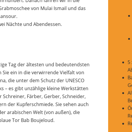
rhundert. Danach fahren wir in die
 Grabmoschee von Mulai Ismail und das
Mansour.
zwei Nächte und Abendessen.
5
ige Tag der ältesten und bedeutendsten
A
ie ein in die verwirrende Vielfalt von
B
na, die unter dem Schutz der UNESCO
G
ks – es gibt unzählige kleine Werkstätten
Al
r Schreiner, Färber, Gerber, Schneider,
B
ern der Kupferschmiede. Sie sehen auch
Ö
der arabischen Welt (von außen), die
R
blaue Tor Bab Boujeloud.
R