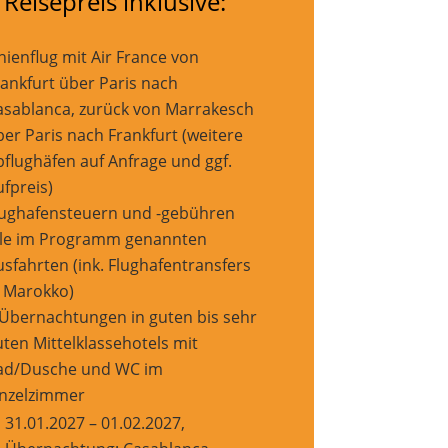
 Reisepreis inklusive:
nienflug mit Air France von
rankfurt über Paris nach
asablanca, zurück von Marrakesch
ber Paris nach Frankfurt (weitere
bflughäfen auf Anfrage und ggf.
ufpreis)
lughafensteuern und -gebühren
lle im Programm genannten
usfahrten (ink. Flughafentransfers
n Marokko)
 Übernachtungen in guten bis sehr
uten Mittelklassehotels mit
ad/Dusche und WC im
inzelzimmer
31.01.2027 – 01.02.2027,