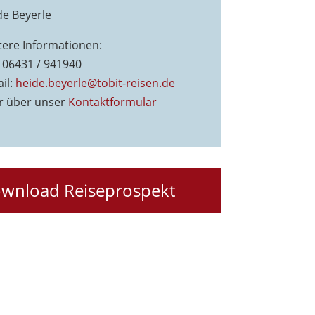
de Beyerle
tere Informationen:
: 06431 / 941940
il:
heide.beyerle@tobit-reisen.de
r über unser
Kontaktformu
lar
wnload Reiseprospekt