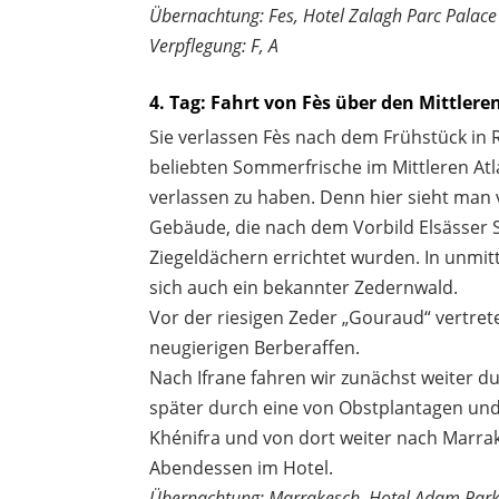
Übernachtung: Fes, Hotel Zalagh Parc Palace
Verpflegung: F, A
4. Tag: Fahrt von Fès über den Mittler
Sie verlassen Fès nach dem Frühstück in 
beliebten Sommerfrische im Mittleren At
verlassen zu haben. Denn hier sieht ma
Gebäude, die nach dem Vorbild Elsässer S
Ziegeldächern errichtet wurden. In unmi
sich auch ein bekannter Zedernwald.
Vor der riesigen Zeder „Gouraud“ vertre
neugierigen Berberaffen.
Nach Ifrane fahren wir zunächst weiter d
später durch eine von Obstplantagen un
Khénifra und von dort weiter nach Marra
Abendessen im Hotel.
Übernachtung: Marrakesch, Hotel Adam Par