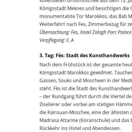
vollendeten Großmoschee aus dem 12. Jah
Königsstadt Meknes und besichtigen die
monumentalste Tor Marokkos, das Bab 
Weiterfahrt nach Fes, Zimmerbezug für 
Übernachtung: Fes, Hotel Zalagh Parc Palace
Verpflegung: F, A
3. Tag: Fès: Stadt des Kunsthandwerks
Nach dem Frühstück ist der gesamte heut
Königsstadt Marokkos gewidmet. Tauchen S
Gassen, Souks und Moscheen in der Medi
steht. Fès ist die Stadt des Kunsthandwer
– der Rundgang führt durch die Viertel de
Ziselierer oder vorbei am stetigen Hämm
die Kairouan-Moschee, eine der ältesten 
Madrasa Attarine (Koranschule) und das 
Rückkehr ins Hotel und Abendessen.