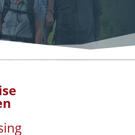
ise
en
sing