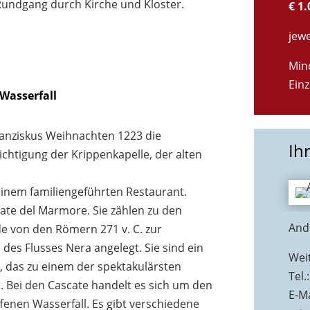
Rundgang durch Kirche und Kloster.
€ 1.
jew
Min
Ein
 Wasserfall
ranziskus Weihnachten 1223 die
Ih
ichtigung der Krippenkapelle, der alten
inem familiengeführten Restaurant.
te del Marmore. Sie zählen zu den
And
e von den Römern 271 v. C. zur
es Flusses Nera angelegt. Sie sind ein
Wei
, das zu einem der spektakulärsten
Tel.
 Bei den Cascate handelt es sich um den
E-Ma
enen Wasserfall. Es gibt verschiedene