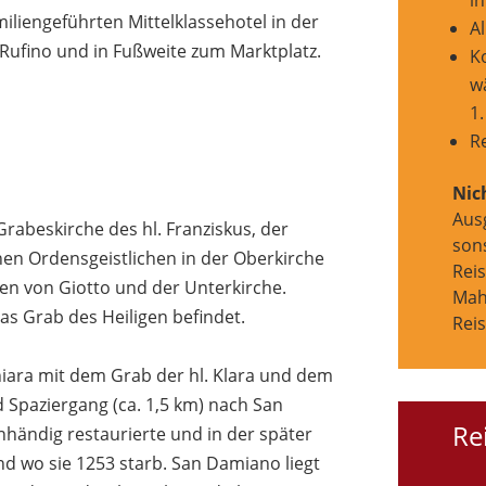
i
iliengeführten Mittelklassehotel in der
Al
 Rufino und in Fußweite zum Marktplatz.
K
w
1.
R
Nic
Aus
rabeskirche des hl. Franziskus, der
son
nen Ordensgeistlichen in der Oberkirche
Reis
en von Giotto und der Unterkirche.
Mahl
das Grab des Heiligen befindet.
Rei
hiara mit dem Grab der hl. Klara und dem
 Spaziergang (ca. 1,5 km) nach San
Re
nhändig restaurierte und in der später
und wo sie 1253 starb. San Damiano liegt