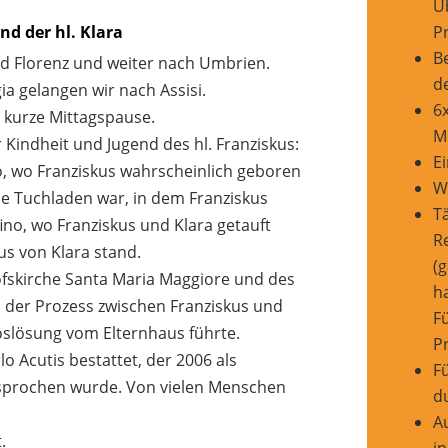
Ü
P
und der hl. Klara
B
d Florenz und weiter nach Umbrien.
de
a gelangen wir nach Assisi.
6
 kurze Mittagspause.
M
 Kindheit und Jugend des hl. Franziskus:
E
no, wo Franziskus wahrscheinlich geboren
W
he Tuchladen war, in dem Franziskus
T
no, wo Franziskus und Klara getauft
Re
s von Klara stand.
(g
fskirche Santa Maria Maggiore und des
ha
d der Prozess zwischen Franziskus und
F
Loslösung vom Elternhaus führte.
P
lo Acutis bestattet, der 2006 als
Fü
esprochen wurde. Von vielen Menschen
d
A
.