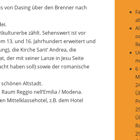
s von Dasing über den Brenner nach
F
a
ei.
Al
ulturerbe zählt. Sehenswert ist vor
o
em 13. und 16. Jahrhundert erweitert und
R
g), die Kirche Sant‘ Andrea, die
U
t, der mit seiner Lanze in Jesu Seite
m
cht haben soll) sowie der romanische
6
Mi
 schönen Altstadt.
24
 Raum Reggio nell’Emilia / Modena.
Ü
n Mittelklassehotel, z.B. dem Hotel
P
25
Ü
R
29