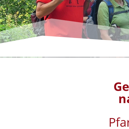
Ge
n
Pfa