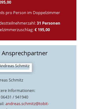
095,00
eils pro Person im Doppelzimmer
destteilnehmerzahl:
31 Personen
zelzimmerzuschlag:
€ 195,00
r Ansprechpartner
reas Schmitz
tere Informationen:
: 06431 / 941940
il:
andreas.schmitz@tobit-