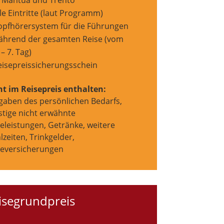
n Mantua und Trento
le Eintritte (laut Programm)
opfhörersystem für die Führungen
ährend der gesamten Reise (vom
 – 7. Tag)
eisepreissicherungsschein
ht im Reisepreis enthalten:
gaben des persönlichen Bedarfs,
stige nicht erwähnte
eleistungen, Getränke, weitere
zeiten, Trinkgelder,
seversicherungen
isegrundpreis