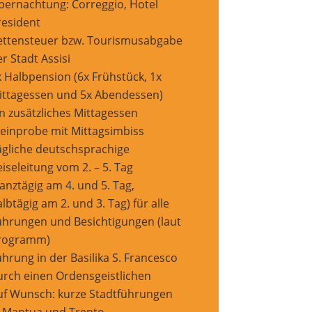
bernachtung: Correggio, Hotel
resident
ettensteuer bzw. Tourismusabgabe
r Stadt Assisi
x Halbpension (6x Frühstück, 1x
ittagessen und 5x Abendessen)
in zusätzliches Mittagessen
einprobe mit Mittagsimbiss
ägliche deutschsprachige
iseleitung vom 2. – 5. Tag
anztägig am 4. und 5. Tag,
lbtägig am 2. und 3. Tag) für alle
ührungen und Besichtigungen (laut
rogramm)
hrung in der Basilika S. Francesco
urch einen Ordensgeistlichen
uf Wunsch: kurze Stadtführungen